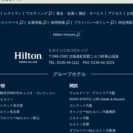
レストラン
ウエディング
宴会・会議
施設・サービス
アクセス
お
レスリリース
企業情報
採用情報
プライバシーポリシー
特定商取
Hilton Honors
ヒルトンニセコビレッジ
〒048-1592 北海道虻田郡ニセコ町東山温泉
TEL: 0136-44-1111 FAX: 0136-44-3224
グループホテル
中部
関西
軽井沢KIKYOキュリオ・コレクション
ウォルドーフ・アストリア大阪
yヒルトン
ROKU KYOTO, LXR Hotels & Resorts
ンラッド名古屋
コンラッド大阪
ルトン名古屋
キャノピーbyヒルトン大阪梅田
ブルツリーbyヒルトン富山
ヒルトン大阪
ヒルトン京都
ダブルツリーbyヒルトン大阪城