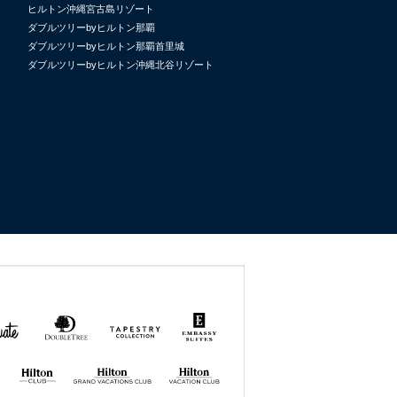
ヒルトン沖縄宮古島リゾート
ダブルツリーbyヒルトン那覇
ダブルツリーbyヒルトン那覇首里城
ダブルツリーbyヒルトン沖縄北谷リゾート
uate
DoubleTree
Tapestry
Embassy
by
Collection
Suites
Hilton
by Hilton
by
Hilton
Hilton GRAND
Hilton
VACATIONS
VACATION
CLUB
CLUB