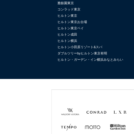
雅叙園東京
コンラッド東京
ヒルトン東京
ヒルトン東京お台場
ヒルトン東京ベイ
ヒルトン成田
ヒルトン横浜
ヒルトン小田原リゾート&スパ
ダブルツリーbyヒルトン東京有明
ヒルトン・ガーデン・イン横浜みなとみらい
Waldorf
Conrad
LXR
Astoria
Hotels &
Hotels &
Resorts
Resorts
TEMPO
MOTTO
Hilton
Garden
Inn