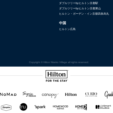
ダブルツリーbyヒルトン京都駅
ダブルツリーbyヒルトン京都東山
ヒルトン・ガーデン・イン京都四条烏丸
中国
ヒルトン広島
Copyright © Hilton Niseko Village all rights reserved.
Hilton
NOMAD
SignisaHilton
Canopy by
Hilton
Curio
Grad
Hilton
Hotels
Collection
&
Resorts
Hampton
Tru
Tru by
Homewood
Home2
by
by
Hilton
Suites by
Suites
Hilton
Hilton
Hilton
by