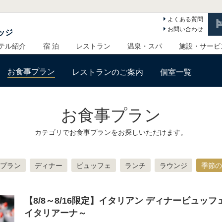
よくある質問
お問い合わせ
ッジ
テル紹介
宿 泊
レストラン
温泉・スパ
施設・サービ
お食事プラン
レストランのご案内
個室一覧
お食事プラン
カテゴリでお食事プランをお探しいただけます。
プラン
ディナー
ビュッフェ
ランチ
ラウンジ
季節の
【8/8～8/16限定】イタリアン ディナービュッフェ ～
イタリアーナ～