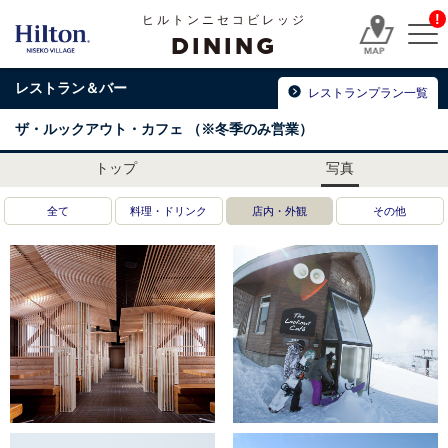
!
ヒルトンニセコビレッジ
DINING
レストラン＆バー
レストランプラン一覧
ザ・ルックアウト・カフェ
（※冬季のみ営業）
トップ
写真
全て
料理・ドリンク
店内・外観
その他