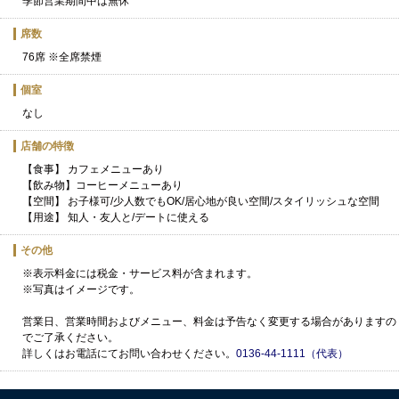
季節営業期間中は無休
席数
76席 ※全席禁煙
個室
なし
店舗の特徴
【食事】 カフェメニューあり
【飲み物】コーヒーメニューあり
【空間】 お子様可/少人数でもOK/居心地が良い空間/スタイリッシュな空間
【用途】 知人・友人と/デートに使える
その他
※表示料金には税金・サービス料が含まれます。
※写真はイメージです。
営業日、営業時間およびメニュー、料金は予告なく変更する場合がありますの
でご了承ください。
詳しくはお電話にてお問い合わせください。
0136-44-1111（代表）