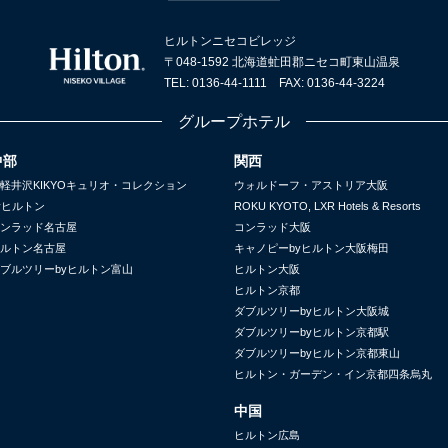
ヒルトンニセコビレッジ
〒048-1592 北海道虻田郡ニセコ町東山温泉
TEL: 0136-44-1111 FAX: 0136-44-3224
グループホテル
中部
関西
軽井沢KIKYOキュリオ・コレクション
ウォルドーフ・アストリア大阪
yヒルトン
ROKU KYOTO, LXR Hotels & Resorts
ンラッド名古屋
コンラッド大阪
ルトン名古屋
キャノピーbyヒルトン大阪梅田
ブルツリーbyヒルトン富山
ヒルトン大阪
ヒルトン京都
ダブルツリーbyヒルトン大阪城
ダブルツリーbyヒルトン京都駅
ダブルツリーbyヒルトン京都東山
ヒルトン・ガーデン・イン京都四条烏丸
中国
ヒルトン広島