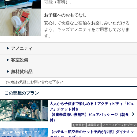
可能（有料）。
お子様へのおもてなし
安心して快適なご宿泊をお楽しみいただける
よう、キッズアメニティをご用意しておりま
す。
アメニティ
客室設備
無料貸出品
その他お気軽にお問い合わせ下さい
この部屋のプラン
大人から子供まで楽しめる！アクティビティ「ピュ
ア」チケット付き
【6歳未満添い寝無料】ピュアパッケージ（朝食
付）
お食事付
期間限定
アクティビティ付プラン
【ホテル＋航空券のセット予約がお得】ダイナミッ