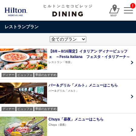
!
ヒルトンニセコビレッジ
DINING
レストランプラン
【8/8～8/16限定】イタリアン ディナービュッフ
ェ ～Festa Italiana フェスタ・イタリアーナ～
レストラン「羊蹄」
ディナー
ビュッフェ
季節のおすすめ
バー＆グリル「メルト」メニューはこちら
バー＆グリル「メルト」
ディナー
ビュッフェ
季節のおすすめ
Chuya「昼夜」メニューはこちら
Chuya（昼夜）