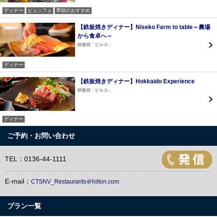
ディナー
ビュッフェ
季節のおすすめ
【鉄板焼きディナー】Niseko Farm to table～農場
から食卓へ～
鉄板焼「ピルカ」
ディナー
【鉄板焼きディナー】Hokkaido Experience
鉄板焼「ピルカ」
ディナー
ご予約・お問い合わせ
TEL：0136-44-1111
E-mail：
CTSNV_Restaurants＠hilton.com
プラン一覧