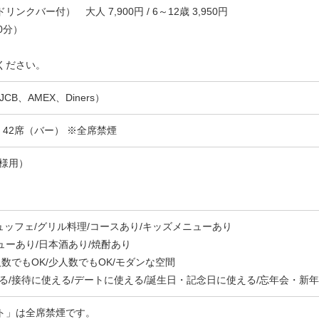
クバー付） 大人 7,900円 / 6～12歳 3,950円
0分）
ください。
JCB、AMEX、Diners）
、42席（バー） ※全席禁煙
名様用）
ビュッフェ/グリル料理/コースあり/キッズメニューあり
ーあり/日本酒あり/焼酎あり
人数でもOK/少人数でもOK/モダンな空間
る/接待に使える/デートに使える/誕生日・記念日に使える/忘年会・新
ト」は全席禁煙です。