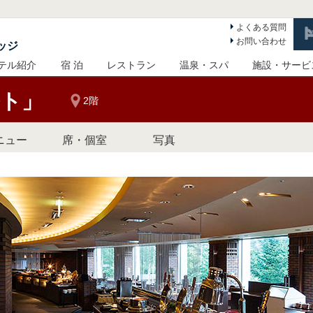
よくある質問
お問い合わせ
ッジ
テル紹介
宿 泊
レストラン
温泉・スパ
施設・サービ
ト」
2階
ニュー
席・個室
写真